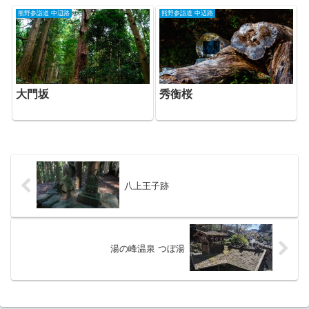
熊野参詣道 中辺路
熊野参詣道 中辺路
大門坂
秀衡桜
八上王子跡
湯の峰温泉 つぼ湯