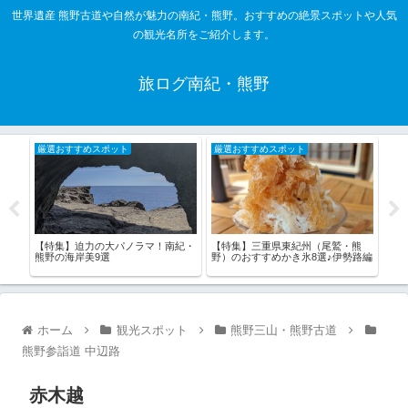
世界遺産 熊野古道や自然が魅力の南紀・熊野。おすすめの絶景スポットや人気
の観光名所をご紹介します。
旅ログ南紀・熊野
厳選おすすめスポット
厳選おすすめスポット
厳
すめ
【特集】迫力の大パノラマ！南紀・
【特集】三重県東紀州（尾鷲・熊
【特
熊野の海岸美9選
野）のおすすめかき氷8選♪伊勢路編
野の
ホーム
観光スポット
熊野三山・熊野古道
熊野参詣道 中辺路
赤木越