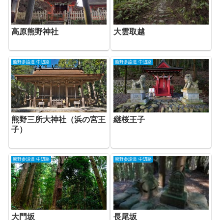
高原熊野神社
大雲取越
熊野参詣道 中辺路
熊野参詣道 中辺路
熊野三所大神社（浜の宮王
継桜王子
子）
熊野参詣道 中辺路
熊野参詣道 中辺路
大門坂
長尾坂