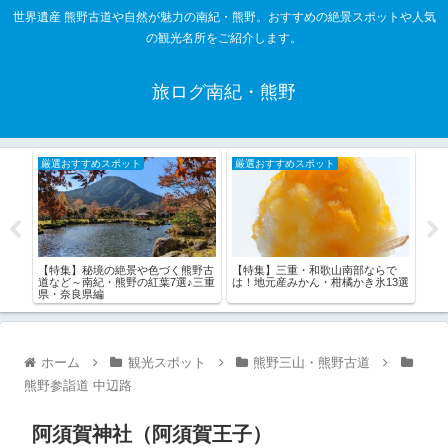
世界遺産 熊野古道や自然が魅力の南紀・熊野。おすすめの絶景スポットや人気
の観光名所をご紹介します。
旅ログ南紀・熊野
厳選おすすめスポット
厳選おすすめスポット
厳
・熊
【特集】秘境の絶景や色づく熊野古
【特集】三重・和歌山南部ならで
【特
道など～南紀・熊野の紅葉7選♪三重
は！地元産みかん・柑橘かき氷13選
村・
県・奈良県編
ホーム
観光スポット
熊野三山・熊野古道
熊野参詣道 中辺路
阿須賀神社（阿須賀王子）