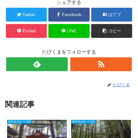
シェアする
Twitter
Facebook
はてブ
Pocket
LINE
コピー
たびくまをフォローする
たびくま
関連記事
熊野参詣道 中辺路
熊野参詣道 中辺路