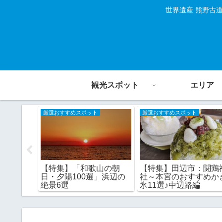
世界遺産 熊野古
観光スポット
エリア
厳選おすすめスポット
厳選おすすめスポット
感じる秋
【特集】「和歌山の朝
【特集】田辺市：闘鶏
スモス
日・夕陽100選」浜辺の
社～本宮のおすすめか
6選
絶景6選
氷11選♪中辺路編