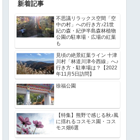
新着記事
不思議リラックス空間「空
中の村」への行き方♪21世
紀の森・紀伊半島森林植物
公園の駐車場・広場の紅葉
も
見頃の絶景紅葉ライン 十津
川村「林道川津今西線」へ♪
行き方・駐車場は？【2022
年11月5日訪問】
徐福公園
【特集】熊野で感じる秋♪風
に揺れるコスモス園・コス
モス畑6選