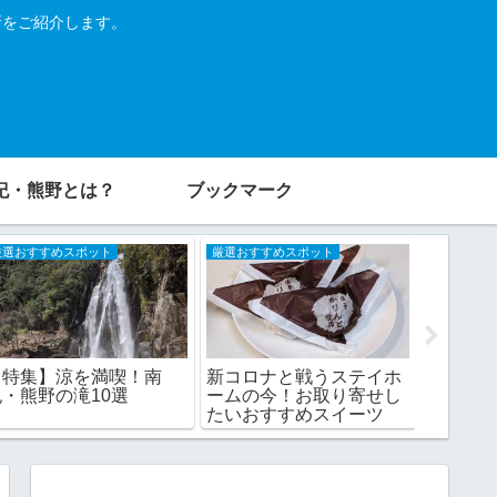
所をご紹介します。
紀・熊野とは？
ブックマーク
厳選おすすめスポット
厳選おすすめスポット
厳選おすす
【特集】涼を満喫！南
【特集
新コロナと戦うステイホ
紀・熊野の滝10選
能！南
ームの今！お取り寄せし
谷・峡谷
たいおすすめスイーツ