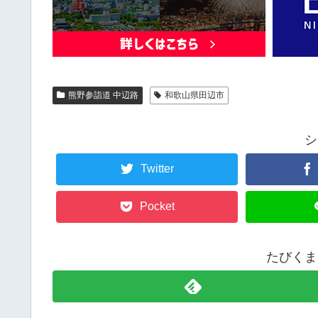
熊野参詣道 中辺路
和歌山県田辺市
シ
Twitter
Pocket
たびくま