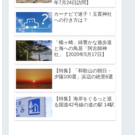
年7月24日訪問】
カーナビで迷子！玉置神社
への行き方は？
「楯ヶ崎」緑豊かな遊歩道
と海への鳥居「阿古師神
社」【2020年5月17日】
【特集】「和歌山の朝日・
夕陽100選」浜辺の絶景6選
【特集】海岸をぐるっと巡
る国道42号線の道の駅 14駅