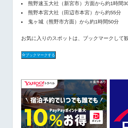
熊野速玉大社（新宮市）方面から約1時間3
熊野本宮大社（田辺市本宮）から約55分
鬼ヶ城（熊野市方面）から約1時間50分
お気に入りのスポットは、ブックマークして
ブックマークする