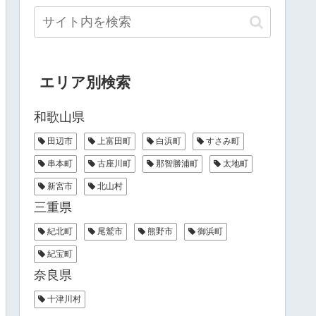
エリア別検索
和歌山県
田辺市
上富田町
白浜町
すさみ町
串本町
古座川町
那智勝浦町
太地町
新宮市
北山村
三重県
紀北町
尾鷲市
熊野市
御浜町
紀宝町
奈良県
十津川村