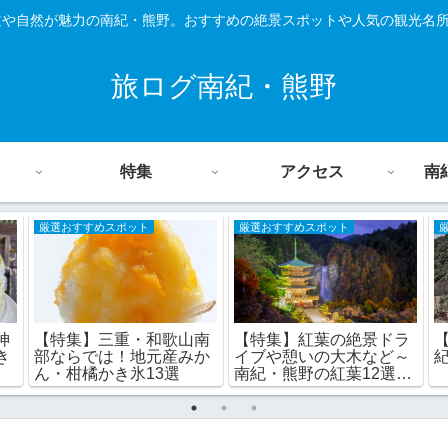
道や自然が魅力の南紀・熊野。おすすめの絶景スポットや人気の観光名
旅ログ南紀・熊野
特集
アクセス
南
厳選おすすめスポット
厳選おすすめスポット
神
【特集】三重・和歌山南
【特集】紅葉の絶景ドラ
き
部ならでは！地元産みか
イブや憩いの大木など～
ん・柑橘かき氷13選
南紀・熊野の紅葉12選♪
和歌山県編