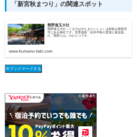
「新宮秋まつり」の関連スポット
熊野速玉大社
熊野速玉大社（くまのはやたまたいしゃ）は和歌山県新宮
市にある神社です。世界遺産「紀伊半島の霊場と参詣道」
の「熊野三山」のひとつです。
www.kumano-tabi.com
ブックマークする