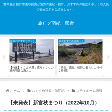
世界遺産 熊野古道や自然が魅力の南紀・熊野。おすすめの絶景スポットや人気
の観光名所をご紹介します。
旅ログ南紀・熊野
厳選おすすめスポット
厳選おすすめスポット
厳
・熊
【特集】すさみ八景：選りすぐりの
【特
【特集】南紀・熊野の暮らしに根付
風光明媚な海と山
選
く橋9選
ホーム
おすすめ特集・訪問記
ステイホーム情報
【未発表】新宮秋まつり（2022年10月）