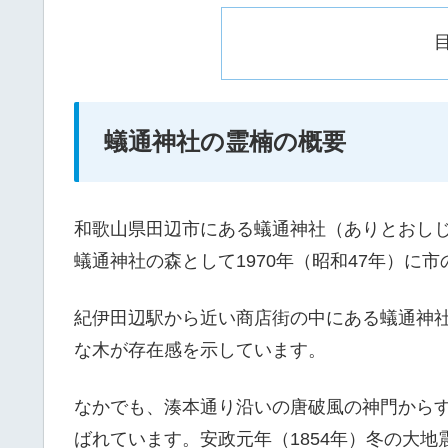
蟻通神社の霊楠の概要
和歌山県田辺市にある蟻通神社（ありとおし
蟻通神社の森として1970年（昭和47年）に
紀伊田辺駅から近い商店街の中にある蟻通神
な木が存在感を示しています。
なかでも、湊本通り沿いの唐破風の神門から
ばれています。安政元年（1854年）冬の大