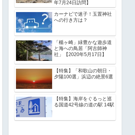
年7月24日訪問】
カーナビで迷子！玉置神社
への行き方は？
「楯ヶ崎」緑豊かな遊歩道
と海への鳥居「阿古師神
社」【2020年5月17日】
【特集】「和歌山の朝日・
夕陽100選」浜辺の絶景6選
【特集】海岸をぐるっと巡
る国道42号線の道の駅 14駅