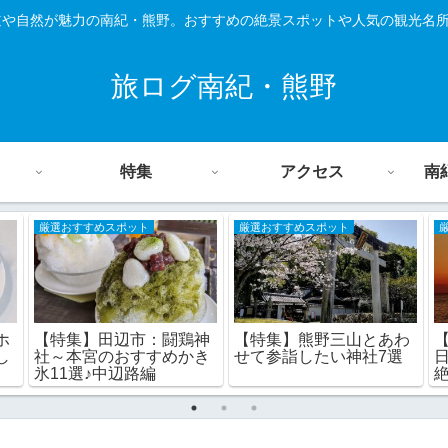
道や自然が魅力の南紀・熊野。おすすめの絶景スポットや人気の観光名
旅ログ南紀・熊野
特集
アクセス
南
厳選おすすめスポット
厳選おすすめスポット
【特集】田辺市：闘鶏神
【特集】熊野三山とあわ
ホ
社～本宮のおすすめかき
せて参詣したい神社7選
し
氷11選♪中辺路編