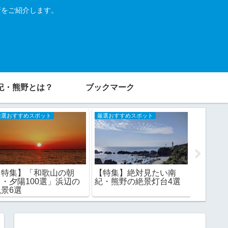
所をご紹介します。
紀・熊野とは？
ブックマーク
厳選おすすめスポット
厳選おすすめスポット
厳選おすす
【特集】「和歌山の朝
【特集
【特集】絶対見たい南
日・夕陽100選」浜辺の
絶景！山
紀・熊野の絶景灯台4選
絶景6選