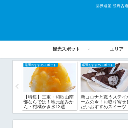
世界遺産 熊野古
観光スポット
エリア
厳選おすすめスポット
厳選おすすめスポット
緑を堪
【特集】三重・和歌山南
新コロナと戦うステイ
の絶景渓
部ならでは！地元産みか
ームの今！お取り寄せ
ん・柑橘かき氷13選
たいおすすめスイーツ