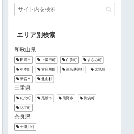
エリア別検索
和歌山県
田辺市
上富田町
白浜町
すさみ町
串本町
古座川町
那智勝浦町
太地町
新宮市
北山村
三重県
紀北町
尾鷲市
熊野市
御浜町
紀宝町
奈良県
十津川村