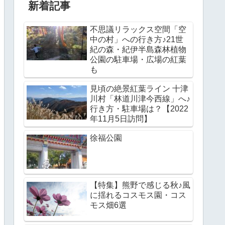
新着記事
不思議リラックス空間「空
中の村」への行き方♪21世
紀の森・紀伊半島森林植物
公園の駐車場・広場の紅葉
も
見頃の絶景紅葉ライン 十津
川村「林道川津今西線」へ♪
行き方・駐車場は？【2022
年11月5日訪問】
徐福公園
【特集】熊野で感じる秋♪風
に揺れるコスモス園・コス
モス畑6選