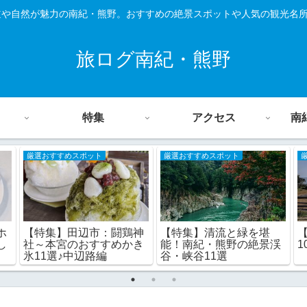
道や自然が魅力の南紀・熊野。おすすめの絶景スポットや人気の観光名
旅ログ南紀・熊野
特集
アクセス
南
厳選おすすめスポット
厳選おすすめスポット
【特集】田辺市：闘鶏神
【特集】清流と緑を堪
ホ
社～本宮のおすすめかき
能！南紀・熊野の絶景渓
し
氷11選♪中辺路編
谷・峡谷11選