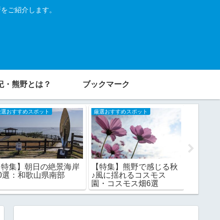
所をご紹介します。
紀・熊野とは？
ブックマーク
厳選おすすめスポット
厳選おすすめスポット
厳選おすす
【特集】朝日の絶景海岸
【特集】熊野で感じる秋
【特集
10選：和歌山県南部
♪風に揺れるコスモス
イブや
園・コスモス畑6選
南紀・熊
和歌山