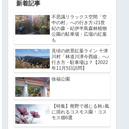
新着記事
不思議リラックス空間「空
中の村」への行き方♪21世
紀の森・紀伊半島森林植物
公園の駐車場・広場の紅葉
も
見頃の絶景紅葉ライン 十津
川村「林道川津今西線」へ♪
行き方・駐車場は？【2022
年11月5日訪問】
徐福公園
【特集】熊野で感じる秋♪風
に揺れるコスモス園・コス
モス畑6選