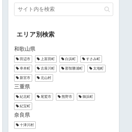
エリア別検索
和歌山県
田辺市
上富田町
白浜町
すさみ町
串本町
古座川町
那智勝浦町
太地町
新宮市
北山村
三重県
紀北町
尾鷲市
熊野市
御浜町
紀宝町
奈良県
十津川村