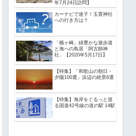
年7月24日訪問】
カーナビで迷子！玉置神社
への行き方は？
「楯ヶ崎」緑豊かな遊歩道
と海への鳥居「阿古師神
社」【2020年5月17日】
【特集】「和歌山の朝日・
夕陽100選」浜辺の絶景6選
【特集】海岸をぐるっと巡
る国道42号線の道の駅 14駅