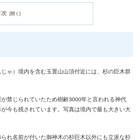
目次
んじゃ）境内を含む玉置山山頂付近には、杉の巨木群
が禁じられていたため樹齢3000年と言われる神代
林が今も残されています。写真は境内で最も大きい大
飾られ名前が付いた御神木の杉巨木以外にも立派な杉