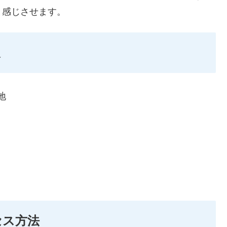
と感じさせます。
報
地
。
セス方法