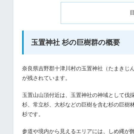
玉置神社 杉の巨樹群の概要
奈良県吉野郡十津川村の玉置神社（たまきじ
が残されています。
玉置山山頂付近は、玉置神社の神域として伐採
杉、常立杉、大杉などの巨樹を含む杉の巨樹
杉です。
参道や境内から見えるエリアには、しめ縄が