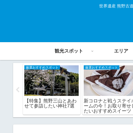
世界遺産 熊野古
観光スポット
エリア
厳選おすすめスポット
厳選おすすめスポット
大パノラ
【特集】熊野三山とあわ
新コロナと戦うステイ
の海岸美
せて参詣したい神社7選
ームの今！お取り寄せ
たいおすすめスイーツ