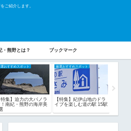
所をご紹介します。
紀・熊野とは？
ブックマーク
厳選おすすめスポット
厳選おすすめスポット
厳選おすす
【特集】迫力の大パノラ
【特集
【特集】紀伊山地のドラ
マ！南紀・熊野の海岸美
のおすす
イブを楽しむ道の駅 15駅
選
大辺路＋