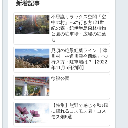
新着記事
不思議リラックス空間「空
中の村」への行き方♪21世
紀の森・紀伊半島森林植物
公園の駐車場・広場の紅葉
も
見頃の絶景紅葉ライン 十津
川村「林道川津今西線」へ♪
行き方・駐車場は？【2022
年11月5日訪問】
徐福公園
【特集】熊野で感じる秋♪風
に揺れるコスモス園・コス
モス畑6選