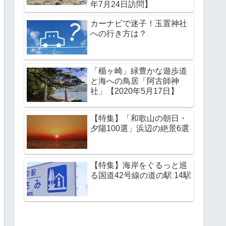
年7月24日訪問】
カーナビで迷子！玉置神社
への行き方は？
「楯ヶ崎」緑豊かな遊歩道
と海への鳥居「阿古師神
社」【2020年5月17日】
【特集】「和歌山の朝日・
夕陽100選」浜辺の絶景6選
【特集】海岸をぐるっと巡
る国道42号線の道の駅 14駅