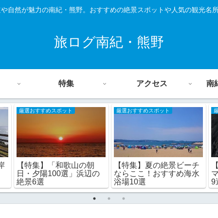
道や自然が魅力の南紀・熊野。おすすめの絶景スポットや人気の観光名
旅ログ南紀・熊野
特集
アクセス
南
厳選おすすめスポット
厳選おすすめスポット
岸
【特集】「和歌山の朝
【特集】夏の絶景ビーチ
日・夕陽100選」浜辺の
ならここ！おすすめ海水
絶景6選
浴場10選
9