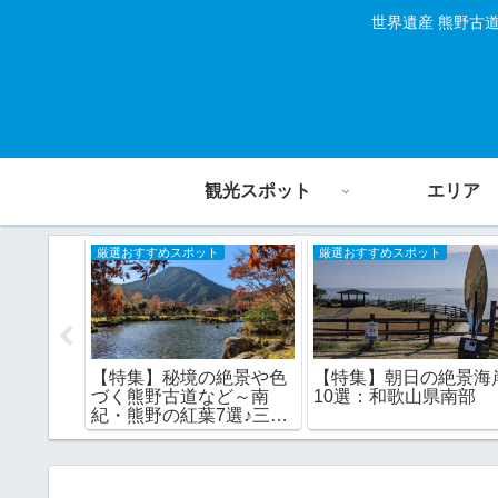
世界遺産 熊野古
観光スポット
エリア
厳選おすすめスポット
厳選おすすめスポット
杉木立の
【特集】秘境の絶景や色
【特集】朝日の絶景海
づく熊野古道など～南
10選：和歌山県南部
紀・熊野の紅葉7選♪三重
県・奈良県編