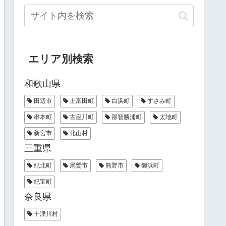
エリア別検索
和歌山県
田辺市
上富田町
白浜町
すさみ町
串本町
古座川町
那智勝浦町
太地町
新宮市
北山村
三重県
紀北町
尾鷲市
熊野市
御浜町
紀宝町
奈良県
十津川村