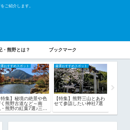
所をご紹介します。
紀・熊野とは？
ブックマーク
厳選おすすめスポット
厳選おすすめスポット
厳選おすす
【特集】秘境の絶景や色
【特集】熊野三山とあわ
【特集
づく熊野古道など～南
せて参詣したい神社7選
イブや
紀・熊野の紅葉7選♪三重
南紀・熊
県・奈良県編
和歌山