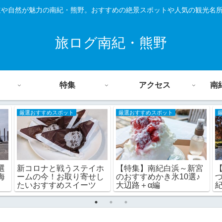
道や自然が魅力の南紀・熊野。おすすめの絶景スポットや人気の観光名
旅ログ南紀・熊野
特集
アクセス
南
厳選おすすめスポット
厳選おすすめスポット
選
【特集】南紀白浜～新宮
新コロナと戦うステイホ
海
のおすすめかき氷10選♪
ームの今！お取り寄せし
大辺路＋α編
たいおすすめスイーツ