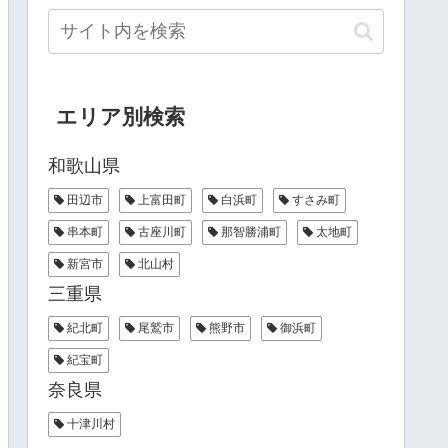
エリア別検索
和歌山県
田辺市
上富田町
白浜町
すさみ町
串本町
古座川町
那智勝浦町
太地町
新宮市
北山村
三重県
紀北町
尾鷲市
熊野市
御浜町
紀宝町
奈良県
十津川村