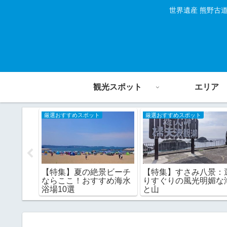
世界遺産 熊野古
観光スポット
エリア
厳選おすすめスポット
厳選おすすめスポット
喫！南
【特集】夏の絶景ビーチ
【特集】すさみ八景：
選
ならここ！おすすめ海水
りすぐりの風光明媚な
浴場10選
と山