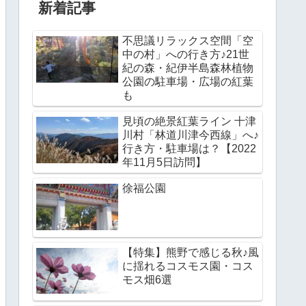
新着記事
不思議リラックス空間「空
中の村」への行き方♪21世
紀の森・紀伊半島森林植物
公園の駐車場・広場の紅葉
も
見頃の絶景紅葉ライン 十津
川村「林道川津今西線」へ♪
行き方・駐車場は？【2022
年11月5日訪問】
徐福公園
【特集】熊野で感じる秋♪風
に揺れるコスモス園・コス
モス畑6選