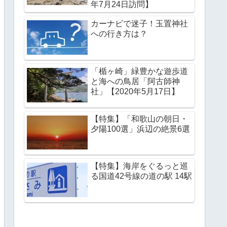
年7月24日訪問】
カーナビで迷子！玉置神社
への行き方は？
「楯ヶ崎」緑豊かな遊歩道
と海への鳥居「阿古師神
社」【2020年5月17日】
【特集】「和歌山の朝日・
夕陽100選」浜辺の絶景6選
【特集】海岸をぐるっと巡
る国道42号線の道の駅 14駅