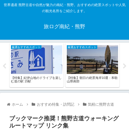
世界遺産 熊野古道や自然が魅力の南紀・熊野。おすすめの絶景スポットや人気
の観光名所をご紹介します。
旅ログ南紀・熊野
厳選おすすめスポット
厳選おすすめスポット
厳
山
【特集】朝日の絶景海岸10選：和歌
【特
【特集】紀伊山地のドライブを楽し
山県南部
野）
む道の駅 15駅
ホーム
おすすめ特集・訪問記
気軽に熊野古道
ブックマーク推奨！熊野古道ウォーキング
ルートマップ リンク集