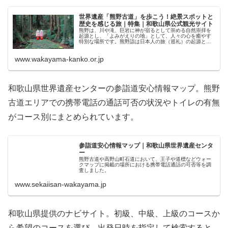
世界遺産「熊野古道」を歩こう！絶景スポットと
歴史を感じる旅｜特集｜和歌山県公式観光サイト
熊野は、川や滝、巨岩に神が宿るとして崇める自然崇拝を
起源とし、「よみがえりの地」として、人々の心を癒やす
特別な場所です。熊野詣は日本人の旅（巡礼）の起源とも
いわれます。かつてこの地を旅した人々に想いを馳せつ
つ、熊野に広がる神々しい自然を楽…
www.wakayama-kanko.or.jp
和歌山県世界遺産センターの参詣道安心情報マップ。熊野
古道エリアでの携帯電話の通話可否の状況やトイレの有無
がコース別にまとめられています。
参詣道安心情報マップ｜和歌山県世界遺産センタ
ー
熊野古道や高野山町石道において、王子や道標などウォー
クマップに掲載の場所における携帯電話通話の可否等を調
査しました。
www.sekaiisan-wakayama.jp
和歌山県提供のナビサイト。初級、中級、上級のコースか
ら希望のコースを選び、出発日時を指定して検索すると、