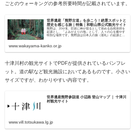
ごとのウォーキングの参考所要時間が記載されています。
世界遺産「熊野古道」を歩こう！絶景スポットと
歴史を感じる旅｜特集｜和歌山県公式観光サイト
熊野は、川や滝、巨岩に神が宿るとして崇める自然崇拝を
起源とし、「よみがえりの地」として、人々の心を癒やす
特別な場所です。熊野詣は日本人の旅（巡礼）の起源とも
いわれます。かつてこの地を旅した人々に想いを馳せつ
つ、熊野に広がる神々しい自然を楽…
www.wakayama-kanko.or.jp
十津川村の観光サイトでPDFが提供されているパンフレ
ット。道の駅など観光施設においてあるものです。小さい
サイズですが、わかりやすい内容です。
世界遺産熊野参詣道 小辺路 登山マップ ｜ 十津川
村観光サイト
www.vill.totsukawa.lg.jp