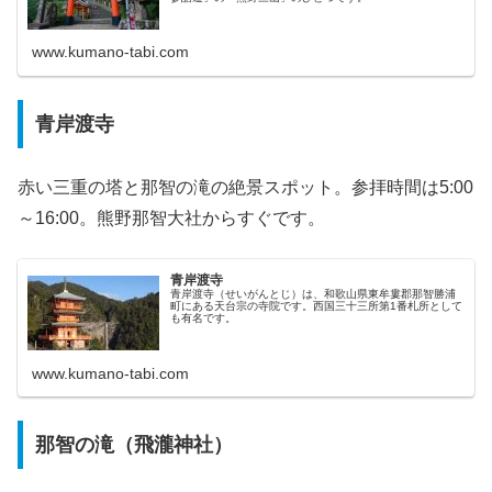
www.kumano-tabi.com
青岸渡寺
赤い三重の塔と那智の滝の絶景スポット。参拝時間は5:00
～16:00。熊野那智大社からすぐです。
青岸渡寺
青岸渡寺（せいがんとじ）は、和歌山県東牟婁郡那智勝浦
町にある天台宗の寺院です。西国三十三所第1番札所として
も有名です。
www.kumano-tabi.com
那智の滝（飛瀧神社）