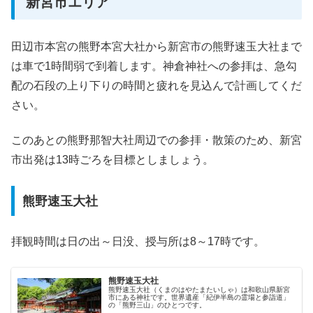
新宮市エリア
田辺市本宮の熊野本宮大社から新宮市の熊野速玉大社まで
は車で1時間弱で到着します。神倉神社への参拝は、急勾
配の石段の上り下りの時間と疲れを見込んで計画してくだ
さい。
このあとの熊野那智大社周辺での参拝・散策のため、新宮
市出発は13時ごろを目標としましょう。
熊野速玉大社
拝観時間は日の出～日没、授与所は8～17時です。
熊野速玉大社
熊野速玉大社（くまのはやたまたいしゃ）は和歌山県新宮
市にある神社です。世界遺産「紀伊半島の霊場と参詣道」
の「熊野三山」のひとつです。