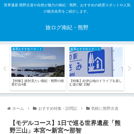
世界遺産 熊野古道や自然が魅力の南紀・熊野。おすすめの絶景スポットや人気
の観光名所をご紹介します。
旅ログ南紀・熊野
厳選おすすめスポット
厳選おすすめスポット
厳
【特
【特集】絶対見たい南紀・熊野の絶
【特集】紀伊山地のドライブを楽し
今！
かき
景灯台4選
む道の駅 15駅
ーツ
ホーム
おすすめ特集・訪問記
気軽に熊野古道
【モデルコース】1日で巡る世界遺産「熊
野三山」本宮〜新宮〜那智