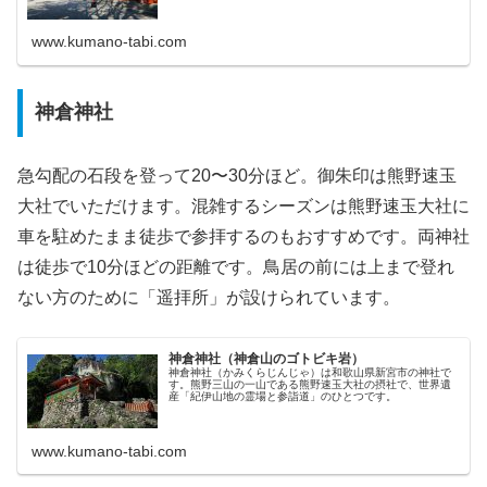
www.kumano-tabi.com
神倉神社
急勾配の石段を登って20〜30分ほど。御朱印は熊野速玉
大社でいただけます。混雑するシーズンは熊野速玉大社に
車を駐めたまま徒歩で参拝するのもおすすめです。両神社
は徒歩で10分ほどの距離です。鳥居の前には上まで登れ
ない方のために「遥拝所」が設けられています。
神倉神社（神倉山のゴトビキ岩）
神倉神社（かみくらじんじゃ）は和歌山県新宮市の神社で
す。熊野三山の一山である熊野速玉大社の摂社で、世界遺
産「紀伊山地の霊場と参詣道」のひとつです。
www.kumano-tabi.com