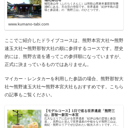
補陀洛山寺（ふだらくさんじ）は和歌山県東牟婁郡那智勝
浦町にある、天台宗の寺院です。世界遺産「紀伊半島の霊
場と参詣道」の「熊野三山」のひとつです。
www.kumano-tabi.com
ここでご紹介したドライブコースは、熊野本宮大社〜熊野
速玉大社〜熊野那智大社の順に参拝するコースです。歴史
的には、熊野古道を通ってこの参拝順になっていますが、
正式に決まっているものではありません。
マイカー・レンタカーを利用した参詣の場合、熊野那智大
社〜熊野速玉大社〜熊野本宮大社もおすすめです。こちら
の記事もご覧ください。
【モデルコース】1日で巡る世界遺産「熊野三
山」那智〜新宮〜本宮
広大なエリアに広がる世界遺産「紀伊山地の霊場と参詣
道」。高野山と並んで世界遺産の中核をなす熊野三山は、
南紀・熊野エリアでぜひ訪れたい観光スポットです。パワ
ースポットとしても名高い熊野三山の寺社、1日で巡るなん