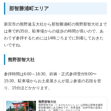
那智勝浦町エリア
新宮市の熊野速玉大社から那智勝浦町の熊野那智大社まで
は車で約35分。駐車場からの徒歩の時間が長いので、あ
わてず参拝するためには14時ごろまでに到着しておきた
いですね。
熊野那智大社
参拝時間は6:00～16:30。祈祷・正式参拝受付8:00〜
15:30。駐車場からお土産屋さんが並ぶ参道の石段を登
り、15分ほどかかります。
熊野那智大社
熊野那智大社（くまのなちたいしゃ）は和歌山県東牟婁郡
那智勝浦町にある神社です。世界遺産「紀伊半島の霊場と
参詣道」の「熊野三山」のひとつです。