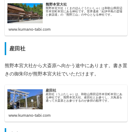
熊野本宮大社
熊野本宮大社（くまのほんぐうたいしゃ）は和歌山県田辺
市本宮町本宮にある神社です。世界遺産「紀伊半島の霊場
と参詣道」の「熊野三山」の中心となる神社です。
www.kumano-tabi.com
産田社
熊野本宮大社から大斎原へ向かう途中にあります。書き置
きの御朱印が熊野本宮大社でいただけます。
産田社
産田社（うぶたしゃ）は、和歌山県田辺市本宮町本宮にあ
る神社です。熊野本宮大社、産田社とお参りし、大鳥居を
通って大斎原とお参りするのが参拝の順序です。
www.kumano-tabi.com