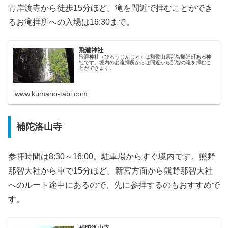
青岸渡寺から徒歩15分ほど。滝を間近で拝むことができ
るお滝拝所への入場は16:30まで。
飛瀧神社
飛瀧神社（ひろうじんじゃ）は和歌山県那智勝浦町ある神
社です。境内のお滝拝所からは間近から那智の滝を拝むこ
とができます。
www.kumano-tabi.com
補陀洛山寺
参拝時間は8:30～16:00。駐車場からすぐ境内です。熊野
那智大社から車で15分ほど。新宮方面から熊野那智大社
へのルート途中にあるので、先に参拝するのもおすすめで
す。
補陀洛山寺