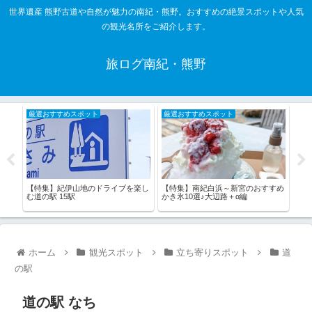
世界遺産 熊野古道や自然が魅力の南紀・熊野。おすすめの絶景スポットや人気
の観光名所をご紹介します。
旅ログ南紀・熊野
厳選おすすめスポット
厳選おすすめスポット
厳
山
【特集】南紀白浜～新宮のおすすめ
【特
【特集】紀伊山地のドライブを楽し
かき氷10選♪大辺路＋α編
おす
む道の駅 15駅
ホーム
観光スポット
立ち寄りスポット
道
の駅
道の駅 なち