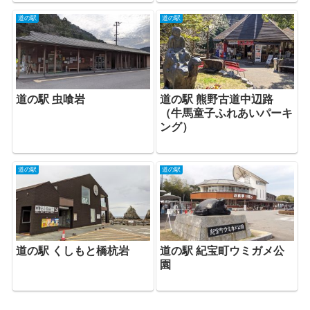
道の駅
道の駅
道の駅 熊野古道中辺路
道の駅 虫喰岩
（牛馬童子ふれあいパーキ
ング）
道の駅
道の駅
道の駅 くしもと橋杭岩
道の駅 紀宝町ウミガメ公
園